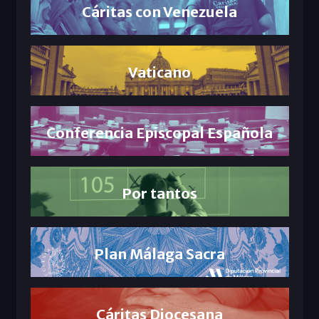
Cáritas con Venezuela
Vaticano
Conferencia Episcopal Española
Por tantos
Plan Málaga Sacra
Cáritas Diocesana