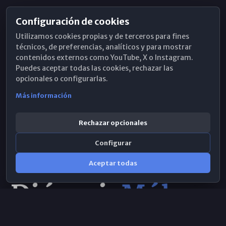
Configuración de cookies
Horarios de Misa
Utilizamos cookies propias y de terceros para fines
Hemeroteca
técnicos, de preferencias, analíticos y para mostrar
contenidos externos como YouTube, X o Instagram.
WhatsApp
Puedes aceptar todas las cookies, rechazar las
opcionales o configurarlas.
Más información
Rechazar opcionales
Configurar
Aceptar todas
Consulta IA
×