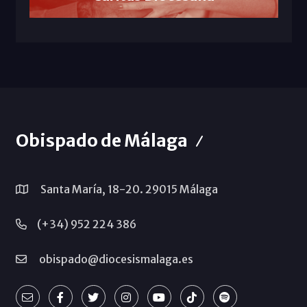
Obispado de Málaga
Santa María, 18-20. 29015 Málaga
(+34) 952 224 386
obispado@diocesismalaga.es