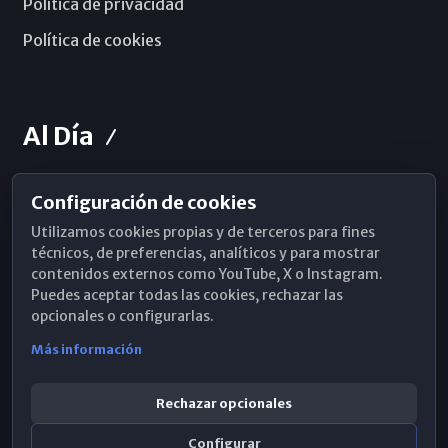
Política de privacidad
Política de cookies
Al Día
Configuración de cookies
Horarios de Misa
Utilizamos cookies propias y de terceros para fines
Hemeroteca
técnicos, de preferencias, analíticos y para mostrar
contenidos externos como YouTube, X o Instagram.
WhatsApp
Puedes aceptar todas las cookies, rechazar las
opcionales o configurarlas.
Más información
Rechazar opcionales
Configurar