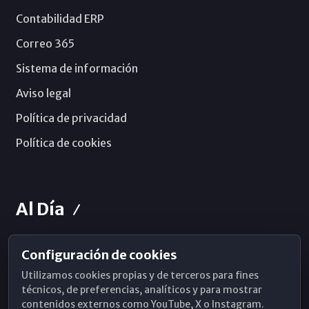
Contabilidad ERP
Correo 365
Sistema de información
Aviso legal
Política de privacidad
Política de cookies
Al Día
Configuración de cookies
Horarios de Misa
Utilizamos cookies propias y de terceros para fines
Hemeroteca
técnicos, de preferencias, analíticos y para mostrar
contenidos externos como YouTube, X o Instagram.
WhatsApp