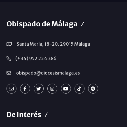
Obispado de Málaga
Santa María, 18-20. 29015 Málaga
(+34) 952 224 386
obispado@diocesismalaga.es
De Interés