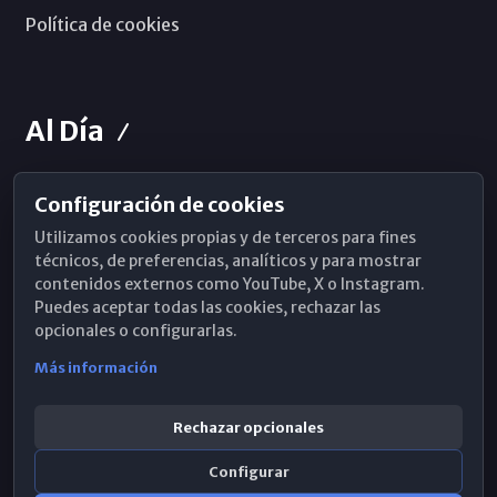
Política de cookies
Al Día
Configuración de cookies
Horarios de Misa
Utilizamos cookies propias y de terceros para fines
Hemeroteca
técnicos, de preferencias, analíticos y para mostrar
contenidos externos como YouTube, X o Instagram.
WhatsApp
Puedes aceptar todas las cookies, rechazar las
opcionales o configurarlas.
Más información
Rechazar opcionales
Configurar