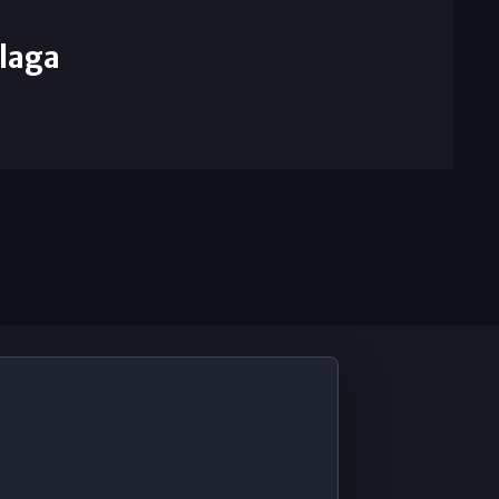
laga
De Interés