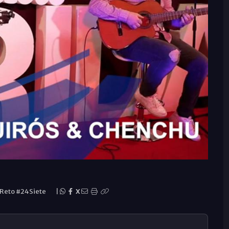
Reto #24Siete
|
X