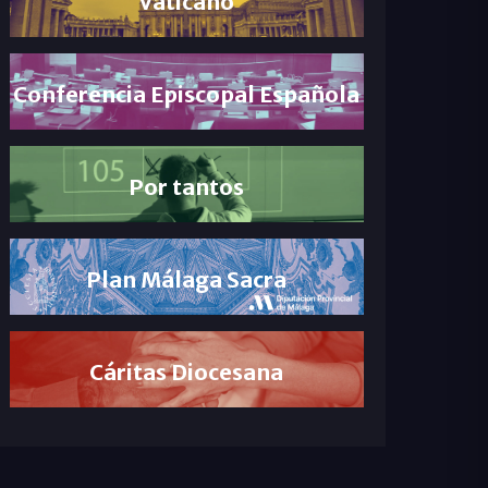
Vaticano
Conferencia Episcopal Española
Por tantos
Plan Málaga Sacra
Cáritas Diocesana