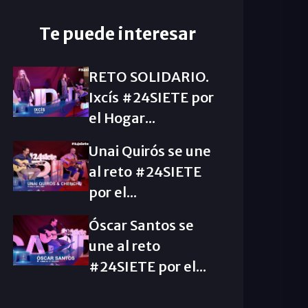
Te puede interesar
RETO SOLIDARIO.
Ixcís #24SIETE por
el Hogar...
Unai Quirós se une
al reto #24SIETE
por el...
Óscar Santos se
une al reto
#24SIETE por el...