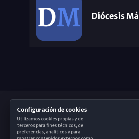
Diócesis Má
Configuración de cookies
Utilizamos cookies propias y de
Obispado de Málaga
terceros para fines técnicos, de
preferencias, analíticos y para
mostrar contenidos externos como