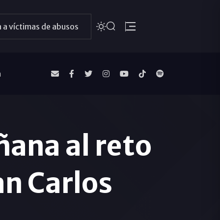
 a víctimas de abusos
a
ñana al reto
an Carlos