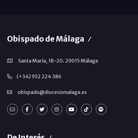
Obispado de Málaga
Santa María, 18-20. 29015 Málaga
(+34) 952 224 386
obispado@diocesismalaga.es
De Interés