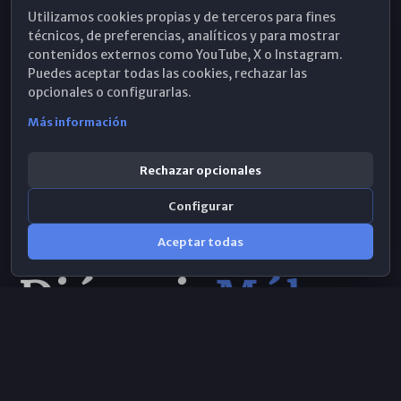
Utilizamos cookies propias y de terceros para fines
Hemeroteca
técnicos, de preferencias, analíticos y para mostrar
contenidos externos como YouTube, X o Instagram.
WhatsApp
Puedes aceptar todas las cookies, rechazar las
opcionales o configurarlas.
Más información
Rechazar opcionales
Configurar
Aceptar todas
Consulta IA
×
© 2026 Obispado de Málaga
Selecciona el área y realiza tu consulta