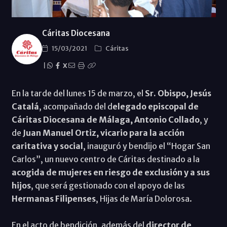
Cáritas Diocesana
15/03/2021
Cáritas
|
X
En la tarde del lunes 15 de marzo, el
Sr. Obispo, Jesús
Catalá
, acompañado del d
elegado episcopal de
Cáritas Diocesana de Málaga, Antonio Collado
, y
de
Juan Manuel Ortiz, vicario para la acción
caritativa y social
, inauguró y bendijo el “Hogar San
Carlos”, un nuevo centro de Cáritas destinado a la
acogida de mujeres en riesgo de exclusión y a sus
hijos
, que será gestionado con el apoyo de las
Hermanas Filipenses
, Hijas de María Dolorosa.
En el acto de bendición, además del
director de