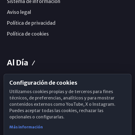
Sistema de información
Aviso legal
Política de privacidad
Política de cookies
Al Día
Configuración de cookies
Horarios de Misa
Utilizamos cookies propias y de terceros para fines
Hemeroteca
técnicos, de preferencias, analíticos y para mostrar
contenidos externos como YouTube, X o Instagram.
WhatsApp
Puedes aceptar todas las cookies, rechazar las
opcionales o configurarlas.
Más información