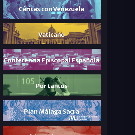
Cáritas con Venezuela
Vaticano
Conferencia Episcopal Española
Por tantos
Plan Málaga Sacra