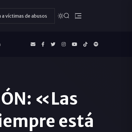
 a víctimas de abusos
a
IÓN: «Las
siempre está