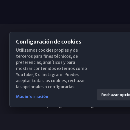
Configuración de cookies
Utilizamos cookies propias y de
Obispado de Málaga
terceros para fines técnicos, de
preferencias, analíticos y para
mostrar contenidos externos como
YouTube, X o Instagram. Puedes
Santa María, 18-20. 29015 Málaga
aceptar todas las cookies, rechazar
las opcionales o configurarlas.
(+34) 952 224 386
Rechazar opci
Más información
obispado@diocesismalaga.es