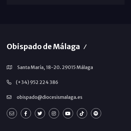
Obispado de Málaga
Santa María, 18-20. 29015 Málaga
(+34) 952 224 386
obispado@diocesismalaga.es