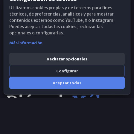
Horarios de Misa
Utilizamos cookies propias y de terceros para fines
Hemeroteca
técnicos, de preferencias, analíticos y para mostrar
contenidos externos como YouTube, X o Instagram.
WhatsApp
Puedes aceptar todas las cookies, rechazar las
opcionales o configurarlas.
Más información
Rechazar opcionales
Configurar
Aceptar todas
Consulta IA
×
© 2026 Obispado de Málaga
Selecciona el área y realiza tu consulta