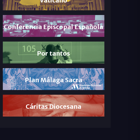
Conferencia Episcopal Española
Por tantos
Plan Málaga Sacra
Cáritas Diocesana