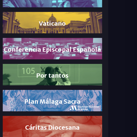
Vaticano
Conferencia Episcopal Española
Por tantos
Plan Málaga Sacra
Cáritas Diocesana