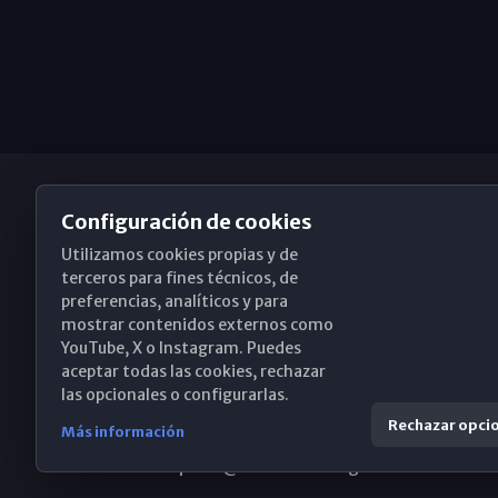
Configuración de cookies
Utilizamos cookies propias y de
Obispado de Málaga
terceros para fines técnicos, de
preferencias, analíticos y para
mostrar contenidos externos como
YouTube, X o Instagram. Puedes
Santa María, 18-20. 29015 Málaga
aceptar todas las cookies, rechazar
las opcionales o configurarlas.
(+34) 952 224 386
Rechazar opci
Más información
obispado@diocesismalaga.es