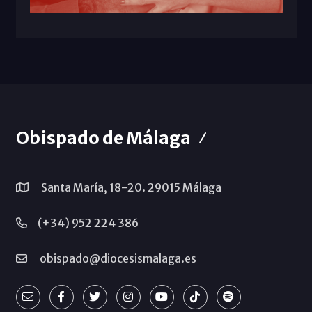
Obispado de Málaga
Santa María, 18-20. 29015 Málaga
(+34) 952 224 386
obispado@diocesismalaga.es