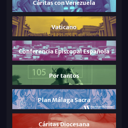
Cáritas con Venezuela
Vaticano
Conferencia Episcopal Española
Por tantos
Plan Málaga Sacra
Cáritas Diocesana