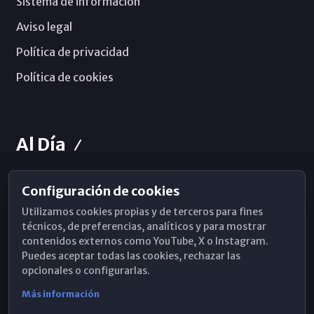
Sistema de información
Aviso legal
Política de privacidad
Política de cookies
Al Día
Configuración de cookies
Horarios de Misa
Utilizamos cookies propias y de terceros para fines
Hemeroteca
técnicos, de preferencias, analíticos y para mostrar
contenidos externos como YouTube, X o Instagram.
WhatsApp
Puedes aceptar todas las cookies, rechazar las
opcionales o configurarlas.
Más información