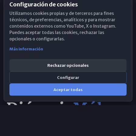
Configuración de cookies
Horarios de Misa
Utilizamos cookies propias y de terceros para fines
Hemeroteca
técnicos, de preferencias, analíticos y para mostrar
contenidos externos como YouTube, X o Instagram.
WhatsApp
Puedes aceptar todas las cookies, rechazar las
opcionales o configurarlas.
Más información
Rechazar opcionales
Configurar
Aceptar todas
Consulta IA
×
© 2026 Obispado de Málaga
Selecciona el área y realiza tu consulta