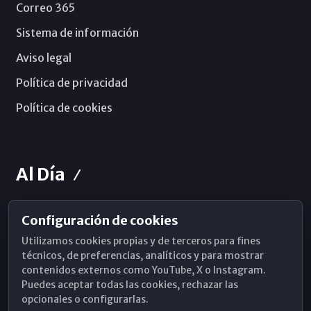
Correo 365
Sistema de información
Aviso legal
Política de privacidad
Política de cookies
Al Día
Configuración de cookies
Horarios de Misa
Utilizamos cookies propias y de terceros para fines
Hemeroteca
técnicos, de preferencias, analíticos y para mostrar
contenidos externos como YouTube, X o Instagram.
WhatsApp
Puedes aceptar todas las cookies, rechazar las
opcionales o configurarlas.