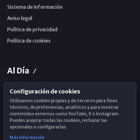
Sistema de información
Aviso legal
Política de privacidad
Política de cookies
Al Día
Configuración de cookies
Horarios de Misa
Utilizamos cookies propias y de terceros para fines
Hemeroteca
técnicos, de preferencias, analíticos y para mostrar
contenidos externos como YouTube, X o Instagram.
WhatsApp
Puedes aceptar todas las cookies, rechazar las
opcionales o configurarlas.
Más información