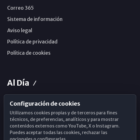
Correo 365
Sistema de información
Aviso legal
Política de privacidad
Política de cookies
Al Día
Configuración de cookies
Horarios de Misa
Utilizamos cookies propias y de terceros para fines
Hemeroteca
técnicos, de preferencias, analíticos y para mostrar
contenidos externos como YouTube, X o Instagram.
WhatsApp
Puedes aceptar todas las cookies, rechazar las
opcionales o configurarlas.