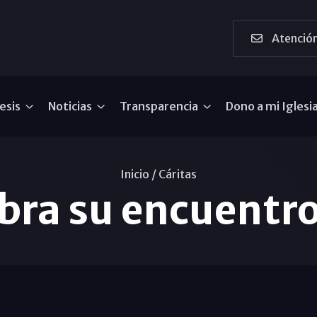
Atención
esis
Noticias
Transparencia
Dono a mi Iglesi
Inicio /
Cáritas
ebra su encuentr