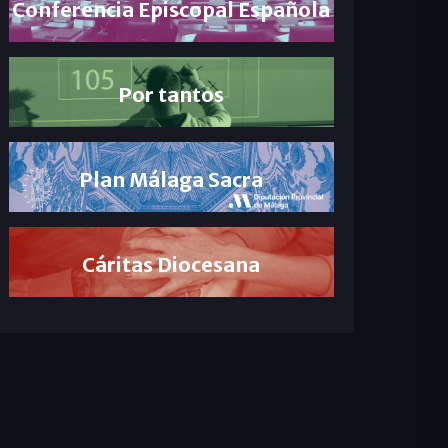
Conferencia Episcopal Española
Por tantos
Plan Málaga Sacra
Cáritas Diocesana