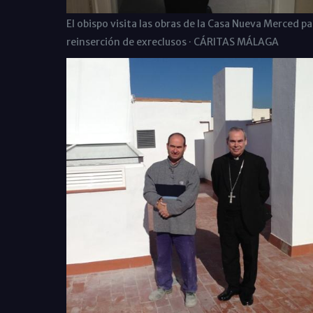
El obispo visita las obras de la Casa Nueva Merced pa
reinserción de exreclusos · CÁRITAS MÁLAGA