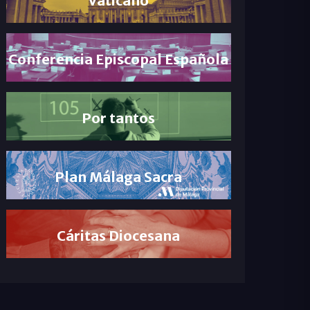
Conferencia Episcopal Española
Por tantos
Plan Málaga Sacra
Cáritas Diocesana