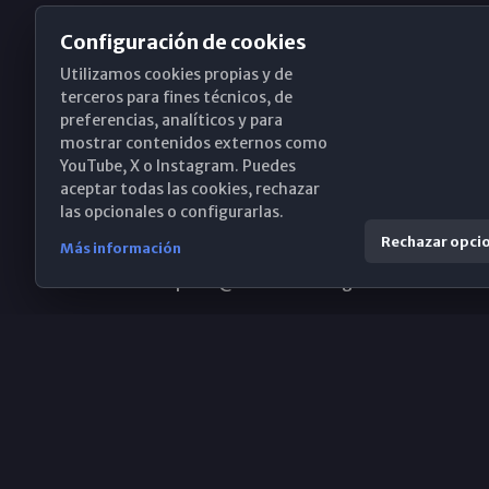
Configuración de cookies
Utilizamos cookies propias y de
Obispado de Málaga
terceros para fines técnicos, de
preferencias, analíticos y para
mostrar contenidos externos como
YouTube, X o Instagram. Puedes
Santa María, 18-20. 29015 Málaga
aceptar todas las cookies, rechazar
las opcionales o configurarlas.
(+34) 952 224 386
Rechazar opci
Más información
obispado@diocesismalaga.es