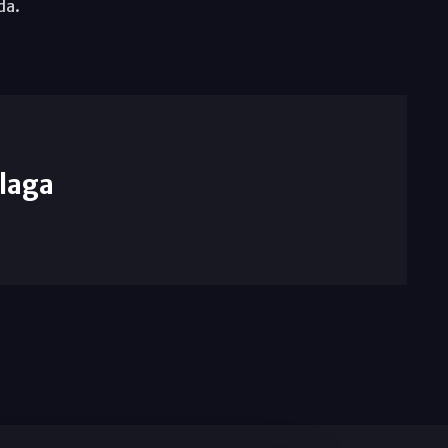
da.
laga