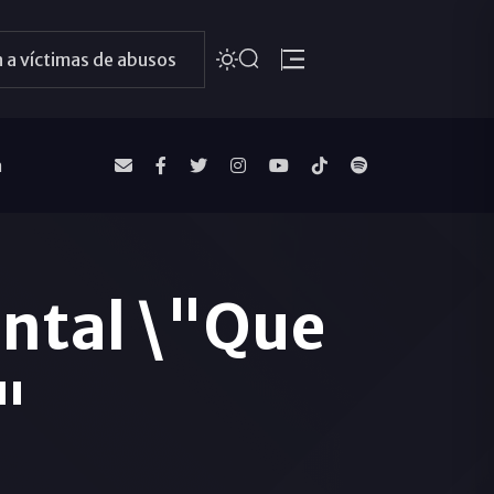
 a víctimas de abusos
a
ental \"Que
"