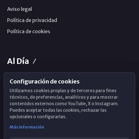
Aviso legal
Política de privacidad
Política de cookies
Al Día
Configuración de cookies
Horarios de Misa
Utilizamos cookies propias y de terceros para fines
Hemeroteca
técnicos, de preferencias, analíticos y para mostrar
contenidos externos como YouTube, X o Instagram.
WhatsApp
Puedes aceptar todas las cookies, rechazar las
opcionales o configurarlas.
Más información