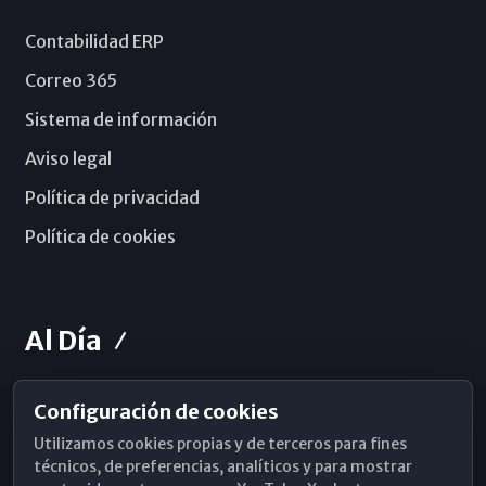
Contabilidad ERP
Correo 365
Sistema de información
Aviso legal
Política de privacidad
Política de cookies
Al Día
Configuración de cookies
Horarios de Misa
Utilizamos cookies propias y de terceros para fines
Hemeroteca
técnicos, de preferencias, analíticos y para mostrar