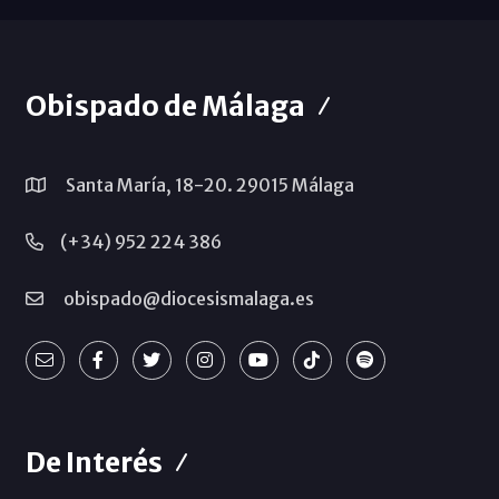
Obispado de Málaga
Santa María, 18-20. 29015 Málaga
(+34) 952 224 386
obispado@diocesismalaga.es
De Interés