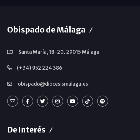
Obispado de Málaga
Santa María, 18-20. 29015 Málaga
(+34) 952 224 386
obispado@diocesismalaga.es
De Interés