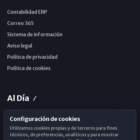
Contabilidad ERP
Correo 365
Sistema de información
Aviso legal
Política de privacidad
Política de cookies
Al Día
Configuración de cookies
Horarios de Misa
Utilizamos cookies propias y de terceros para fines
Hemeroteca
técnicos, de preferencias, analíticos y para mostrar