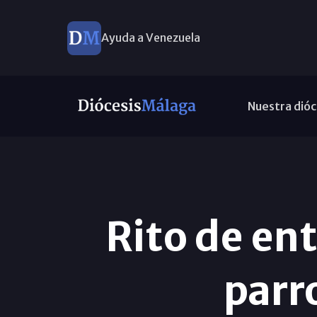
Ayuda a Venezuela
Nuestra dióc
Rito de en
parr