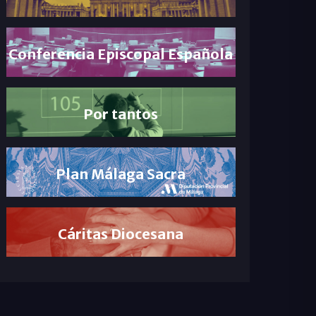
Conferencia Episcopal Española
Por tantos
Plan Málaga Sacra
Cáritas Diocesana