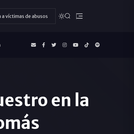
 a víctimas de abusos
a
estro en la
Tomás