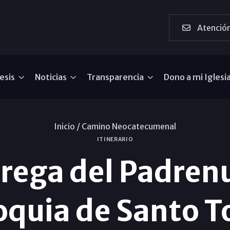
Atención
esis
Noticias
Transparencia
Dono a mi Iglesi
Inicio /
Camino Neocatecumenal
ITINERARIO
trega del Padrenu
oquia de Santo 