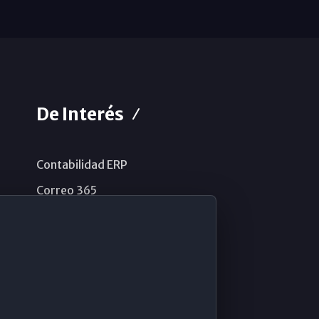
De Interés
Contabilidad ERP
Correo 365
Sistema de información
Aviso legal
Política de privacidad
Política de cookies