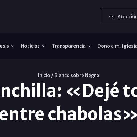
Atención
esis
Noticias
Transparencia
Dono a mi Iglesi
Inicio /
Blanco sobre Negro
nchilla: «Dejé t
entre chabolas