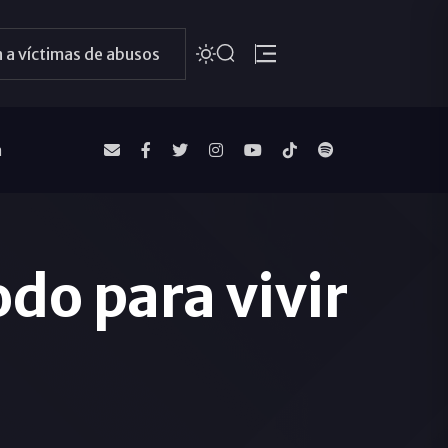
 a víctimas de abusos
a
odo para vivir
»