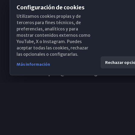
Configuración de cookies
Utilizamos cookies propias y de
Obispado de Málaga
terceros para fines técnicos, de
preferencias, analíticos y para
mostrar contenidos externos como
YouTube, X o Instagram. Puedes
Santa María, 18-20. 29015 Málaga
aceptar todas las cookies, rechazar
las opcionales o configurarlas.
(+34) 952 224 386
Rechazar opci
Más información
obispado@diocesismalaga.es