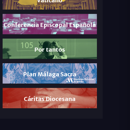
Conferencia Episcopal Española
Por tantos
Plan Málaga Sacra
Cáritas Diocesana