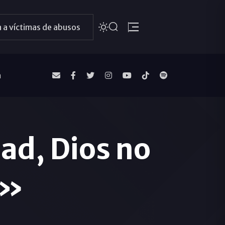
 a víctimas de abusos
a
ad, Dios no
o»