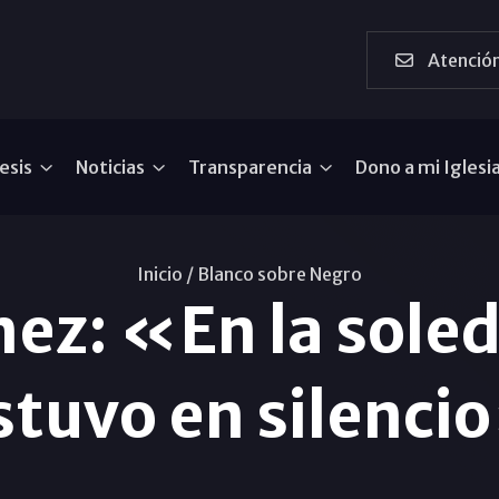
Atención
esis
Noticias
Transparencia
Dono a mi Iglesi
Inicio /
Blanco sobre Negro
nez: «En la soled
stuvo en silenci