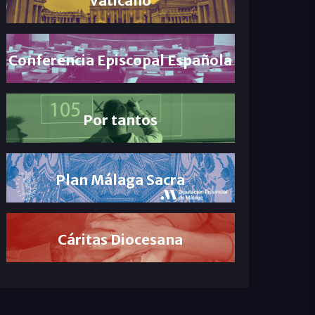
Conferencia Episcopal Española
Por tantos
Plan Málaga Sacra
Cáritas Diocesana