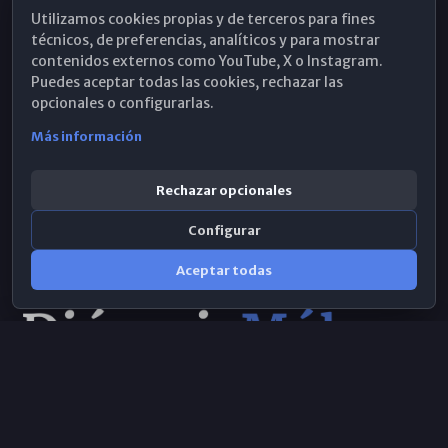
Utilizamos cookies propias y de terceros para fines
Hemeroteca
técnicos, de preferencias, analíticos y para mostrar
contenidos externos como YouTube, X o Instagram.
WhatsApp
Puedes aceptar todas las cookies, rechazar las
opcionales o configurarlas.
Más información
Rechazar opcionales
Configurar
Aceptar todas
Consulta IA
×
Selecciona el área y realiza tu consulta
© 2026 Obispado de Málaga