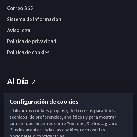
Correo 365
Sistema de información
Aviso legal
Política de privacidad
Política de cookies
Al Día
Configuración de cookies
Horarios de Misa
Utilizamos cookies propias y de terceros para fines
Hemeroteca
técnicos, de preferencias, analíticos y para mostrar
contenidos externos como YouTube, X o Instagram.
WhatsApp
Puedes aceptar todas las cookies, rechazar las
opcionales o configurarlas.