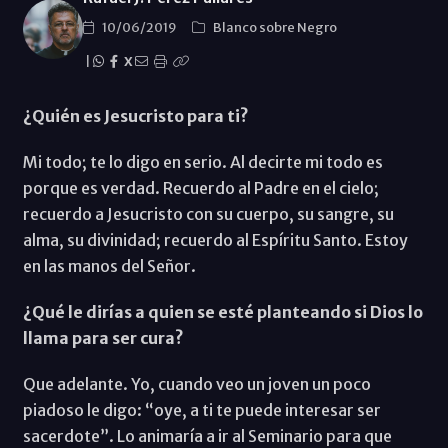
10/06/2019
Blanco sobre Negro
|
X
¿Quién es Jesucristo para ti?
Mi todo; te lo digo en serio. Al decirte mi todo es
porque es verdad. Recuerdo al Padre en el cielo;
recuerdo a Jesucristo con su cuerpo, su sangre, su
alma, su divinidad; recuerdo al Espíritu Santo. Estoy
en las manos del Señor.
¿Qué le dirías a quien se esté planteando si Dios lo
llama para ser cura?
Que adelante. Yo, cuando veo un joven un poco
piadoso le digo: “oye, a ti te puede interesar ser
sacerdote”. Lo animaría a ir al Seminario para que