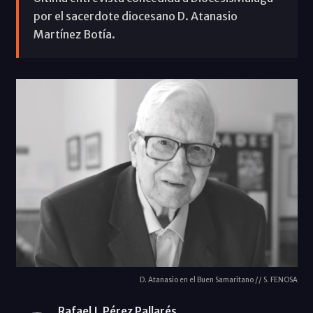
por el sacerdote diocesano D. Atanasio
Martínez Botía.
D. Atanasio en el Buen Samaritano // S. FENOSA
Rafael J. Pérez Pallarés