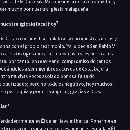
ervicio de la Diócesis. Me considero un joven soñador y
hacer mucho por nuestra iglesia malagueña.
nuestra iglesia local hoy?
de Cristo con nuestras palabras y con nuestras obras y
nos con el propio testimonio. Ya lo decía San Pablo VI
 los testigos que a los maestros o si escucha a los
stá, por tanto, en reavivar el compromiso de tantos
ayudándoles a ser miembros activos de ésta, bajo la
entro muchas veces asolado por esa falta de
s bautizados; pero no todo es negativo, hay muchos
u parroquia y por el Evangelio, gracias a Dios.
diar?
 verdaderamente es Él quien lleva mi barca. Ponerme en
de bruces con la vida y descubres que no eres nada y Él