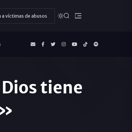
 a víctimas de abusos
a
Dios tiene
e»