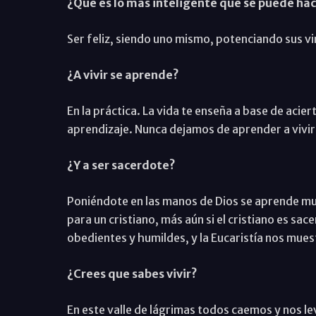
¿Qué es lo más inteligente que se puede hac
Ser feliz, siendo uno mismo, potenciando sus v
¿A vivir se aprende?
En la práctica. La vida te enseña a base de aci
aprendizaje. Nunca dejamos de aprender a vivir
¿Y a ser sacerdote?
Poniéndote en las manos de Dios se aprende much
para un cristiano, más aún si el cristiano es sa
obedientes y humildes, y la Eucaristía nos muest
¿Crees que sabes vivir?
En este valle de lágrimas todos caemos y nos l