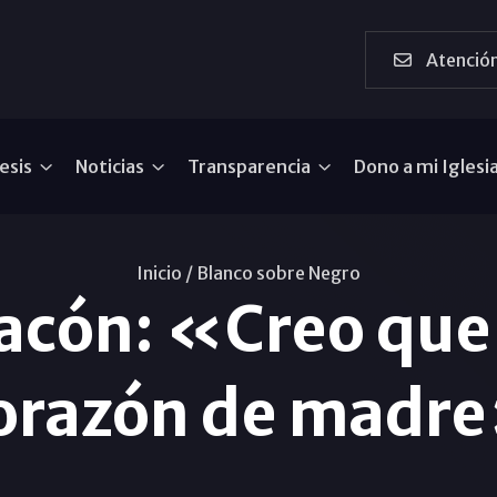
Atención
esis
Noticias
Transparencia
Dono a mi Iglesi
Inicio /
Blanco sobre Negro
acón: «Creo que 
orazón de madr