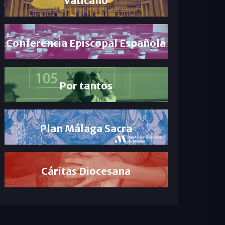
Conferencia Episcopal Española
Por tantos
Plan Málaga Sacra
Cáritas Diocesana