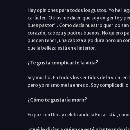
Hay opiniones para todos los gustos. Yo he lle
carácter. Otros me dicen que soy exigente y per
buen pastor". Como decía nuestro querido san
corazón, cabeza y padres buenos. No quiero par
pueden tener, una cabeza algo dura pero un cora
que la belleza está en el interior.
¿Te gusta complicarte la vida?
Sí y mucho. En todos los sentidos de la vida, en 
pero yo mismo me la enredo. Soy complicadillo 
¿Cómo te gustaría morir?
En paz con Dios y celebrando la Eucaristía, como
¿Qué le dirías a quien se esté planteando si 