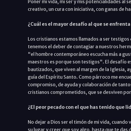
Poner mi vida, mi ser y mis potencialidades al s
creativo, un cura con iniciativa, con ganas de 
¿Cuál es el mayor desafío al que se enfrenta 
Los cristianos estamos llamados a ser testigos 
tenemos el deber de contagiar a nuestros herma
"el hombre contemporáneo escucha más a gusto a
maestros es porque son testigos". El desafío e
bautizados, que viven al margen de la Iglesia, 
guía del Espíritu Santo. Como párroco me encu
compromiso, de ayuda y colaboración de tanto
cristianos comprometidos, que se desviven por s
¿El peor pecado con el que has tenido que li
No dejar a Dios ser el timón de mi vida, cuando
su lugar y creer que soy algo, hasta que te das 