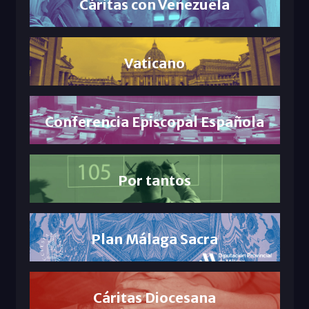
Cáritas con Venezuela
Vaticano
Conferencia Episcopal Española
Por tantos
Plan Málaga Sacra
Cáritas Diocesana