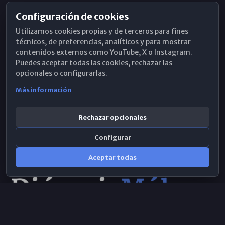
Configuración de cookies
Horarios de Misa
Utilizamos cookies propias y de terceros para fines
Hemeroteca
técnicos, de preferencias, analíticos y para mostrar
contenidos externos como YouTube, X o Instagram.
WhatsApp
Puedes aceptar todas las cookies, rechazar las
opcionales o configurarlas.
Más información
Rechazar opcionales
Configurar
Aceptar todas
Consulta IA
×
© 2026 Obispado de Málaga
Selecciona el área y realiza tu consulta