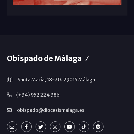
Obispado de Málaga
Santa María, 18-20. 29015 Málaga
(+34) 952 224 386
obispado@diocesismalaga.es