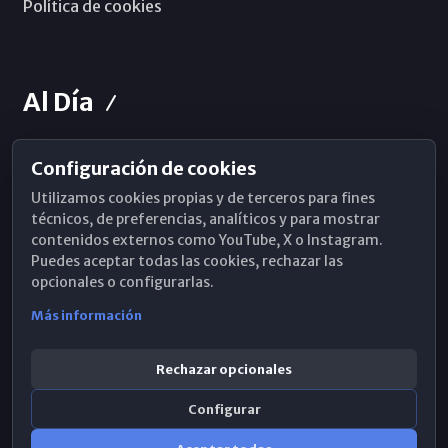
Política de cookies
Al Día
Configuración de cookies
Horarios de Misa
Utilizamos cookies propias y de terceros para fines
Hemeroteca
técnicos, de preferencias, analíticos y para mostrar
contenidos externos como YouTube, X o Instagram.
WhatsApp
Puedes aceptar todas las cookies, rechazar las
opcionales o configurarlas.
Más información
Rechazar opcionales
Configurar