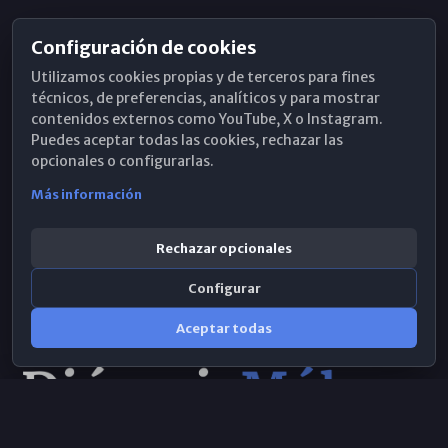
Configuración de cookies
Horarios de Misa
Utilizamos cookies propias y de terceros para fines
Hemeroteca
técnicos, de preferencias, analíticos y para mostrar
contenidos externos como YouTube, X o Instagram.
WhatsApp
Puedes aceptar todas las cookies, rechazar las
opcionales o configurarlas.
Más información
Rechazar opcionales
Configurar
Aceptar todas
Consulta IA
×