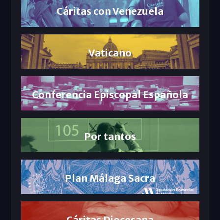
Cáritas con Venezuela
Vaticano
Conferencia Episcopal Española
Por tantos
Plan Málaga Sacra
Cáritas Diocesana