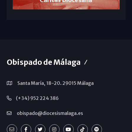
Obispado de Málaga
Santa María, 18-20. 29015 Málaga
(+34) 952 224 386
obispado@diocesismalaga.es