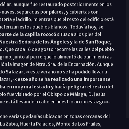
mudéjar, aunque fue restaurado posteriormente en los
res naves, separadas por pilares, y cubiertas con
ía y ladrillo, mientras que el resto del edificio está
acterizan estos pueblos blancos. Todavía hoy, se
arte de la capilla rococó
situada a los pies del
Nuestra Señora de los Ángeles y la de San Roque,
d. Que cada 16 de agosto recorre las calles del pueblo
rino, junto al perro que lo alimentó de pan mientras
sión la imagen de Ntra. Sra. de la Encarnación. Aunque
edo Salazar
, «este verano no se ha podido llevar a
alazar, «
este año se ha realizado una importante
ba en muy mal estado y hacía peligrar el resto del
plo fue visitado por el Obispo de Málaga, D. Jesús
l que está llevando a cabo en nuestro arciprestazgo».
iene varias pedanías ubicadas en zonas cercanas del
La Zubia, Huerta Palacios, Monte de Los Frailes,