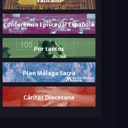
Conferencia Episcopal Española
Por tantos
Plan Málaga Sacra
Cáritas Diocesana