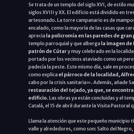
Se trata de un templo del siglo XVI, de estilo 
siglos XVIII y XX. El edificio está dividido en t
artesonado. La torre campanario es de mamposter
encalado, como la mayoría de las casas que car
aprecia
la policromía en las paredes de gran p
templo parroquial y que alberga
la imagen de 
patrón de Cútar
y muy celebrado en la localida
portado por los vecinos ataviado como un pereg
padecía la peste. Este mismo día, sale en proce
como explica
el párroco de la localidad, Alfr
cabo por la crisis sanitaria». Además, añade S
restauración del tejado, ya que, se encontra
edificio
. Las obras ya están concluidas y el tem
Catalá, el 15 de abril durante la Visita Pastora
Llama la atención que este pequeño municipio t
valle y alrededores, como son: Salto del Negro, 