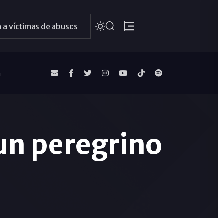
 a víctimas de abusos
a
 un peregrino