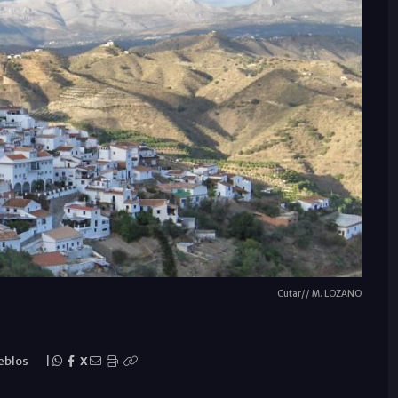
Cutar// M. LOZANO
eblos
|
X