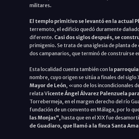
militares.
El templo primitivo se levantó en la actual 
terremoto, el edificio quedó duramente dañado
diferente.
Casi dos siglos después, se constr
primigenio. Se trata de una iglesia de planta de
dos campanarios, que terminó de construirse e
Esta localidad cuenta también con la
parroquia
nombre, cuyo origen se sitúa a finales del sigl
Mayor de León
, «uno de los incondicionales 
relata V
icente Ángel Álvarez Palenzuela para
Torrebermeja, en el margen derecho del río Guad
fundación de un convento en Málaga, por lo q
las Monjas",
hasta que en el XIX fue desamort
de Guadiaro, que llamó a la finca Santa Amal