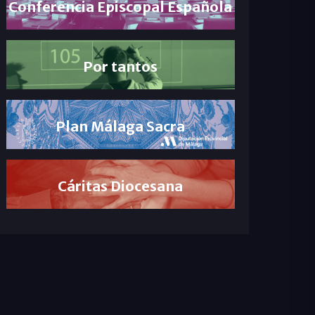
Conferencia Episcopal Española
Por tantos
Plan Málaga Sacra
Cáritas Diocesana