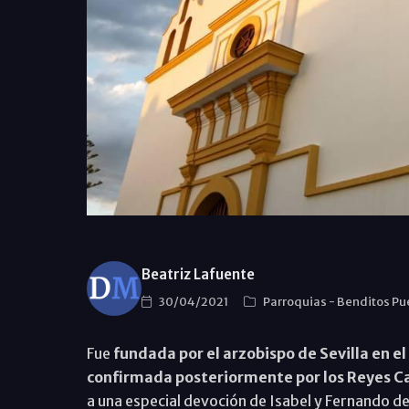
Beatriz Lafuente
30/04/2021
Parroquias
-
Benditos Pu
Fue
fundada por el arzobispo de Sevilla en el
confirmada posteriormente por los Reyes Ca
a una especial devoción de Isabel y Fernando d