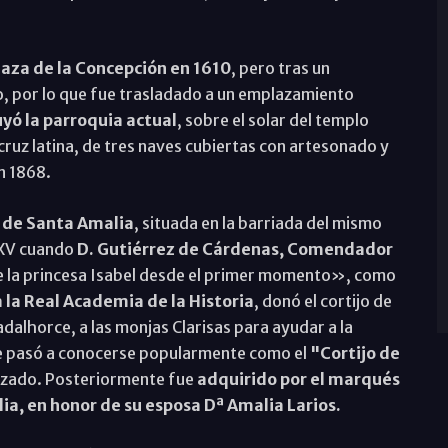
Plaza de la Concepción en 1610
, pero tras un
, por lo que fue trasladado a un emplazamiento
uyó la parroquia actual
, sobre el solar del templo
 cruz latina, de tres naves cubiertas con artesonado y
n 1868.
 de Santa Amalia
, situada en la barriada del mismo
o XV cuando
D. Gutiérrez de Cárdenas, Comendador
de la princesa Isabel desde el primer momento», como
 la Real Academia de la Historia
, donó el cortijo de
alhorce, a las monjas Clarisas para ayudar a la
ue pasó a conocerse popularmente como el
"Cortijo de
izado. Posteriormente fue
adquirido por el marqués
ia, en honor de su esposa Dª Amalia Larios.