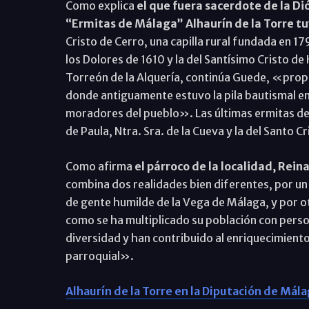
Como explica
el que fuera sacerdote de la D
“Ermitas de Málaga” Alhaurín de la Torre tu
Cristo de Cerro, una capilla rural fundada en 17
los Dolores de 1610 y la del Santísimo Cristo de
Torreón de la Alquería, continúa Guede, «propi
donde antiguamente estuvo la pila bautismal e
moradores del pueblo». Las últimas ermitas de 
de Paula, Ntra. Sra. de la Cueva y la del Santo C
Como afirma
el párroco de la localidad, Rein
combina dos realidades bien diferentes, por un 
de gente humilde de la Vega de Málaga, y por ot
como se ha multiplicado su población con pers
diversidad y han contribuido al enriquecimien
parroquial».
Alhaurín de la Torre en la Diputación de Mál