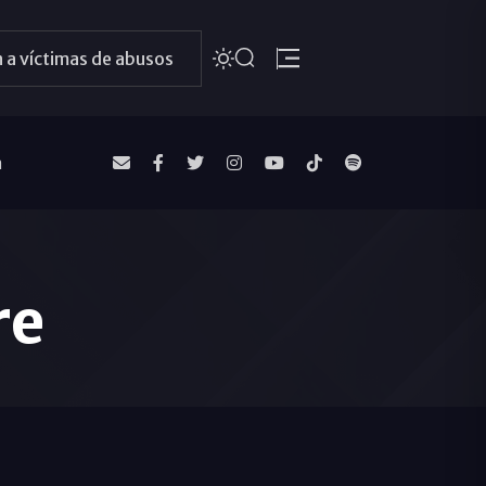
 a víctimas de abusos
a
re