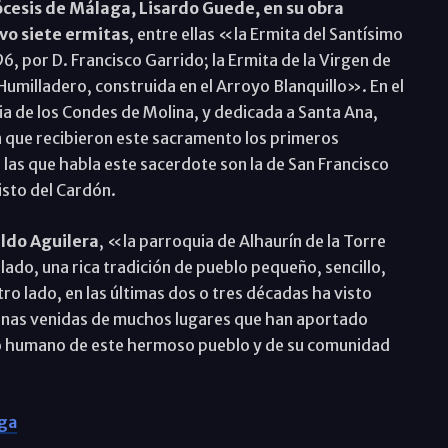
iócesis de Málaga, Lisardo Guede,
en su obra
vo siete ermitas
, entre ellas «la Ermita del Santísimo
96, por D. Francisco Garrido; la Ermita de la Virgen de
 Humilladero, construida en el Arroyo Blanquillo». En el
a de los Condes de Molina, y dedicada a Santa Ana,
n que recibieron este sacramento los primeros
las que habla este sacerdote son la de San Francisco
risto del Cardón.
aldo Aguilera
, «la parroquia de Alhaurín de la Torre
lado, una rica tradición de pueblo pequeño, sencillo,
ro lado, en las últimas dos o tres décadas ha visto
onas venidas de muchos lugares que han aportado
to humano de este hermoso pueblo y de su comunidad
aga