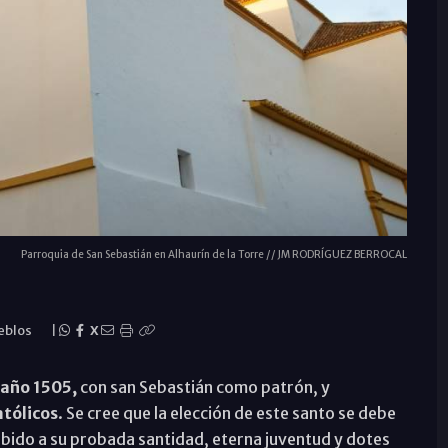
Parroquia de San Sebastián en Alhaurín de la Torre // JM RODRÍGUEZ BERROCAL
eblos
|
X
 año 1505,
con san Sebastián como patrón, y
tólicos
. Se cree que la elección de este santo se debe
ebido a su probada santidad, eterna juventud y dotes