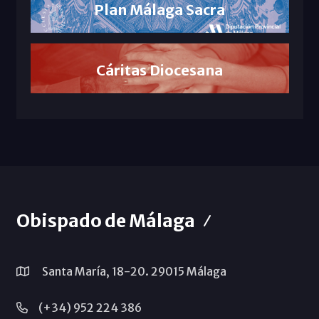
Plan Málaga Sacra
Cáritas Diocesana
Obispado de Málaga
Santa María, 18-20. 29015 Málaga
(+34) 952 224 386