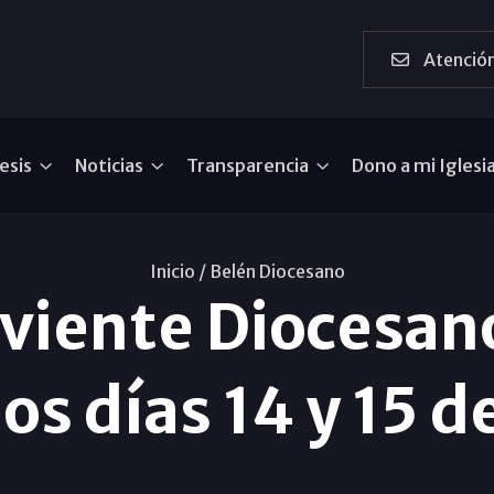
Atención
esis
Noticias
Transparencia
Dono a mi Iglesi
Inicio /
Belén Diocesano
iviente Diocesan
los días 14 y 15 d