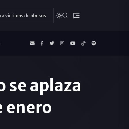
 a víctimas de abusos
a
o se aplaza
e enero