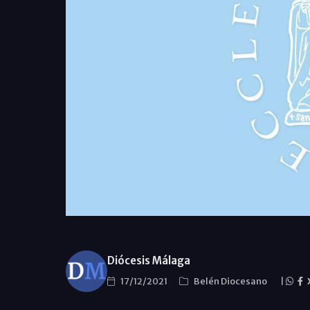
Diócesis Málaga
17/12/2021
Belén Diocesano
|