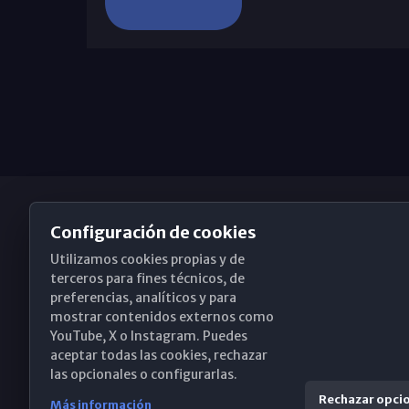
Configuración de cookies
Utilizamos cookies propias y de
Obispado de Málaga
terceros para fines técnicos, de
preferencias, analíticos y para
mostrar contenidos externos como
YouTube, X o Instagram. Puedes
Santa María, 18-20. 29015 Málaga
aceptar todas las cookies, rechazar
las opcionales o configurarlas.
(+34) 952 224 386
Rechazar opci
Más información