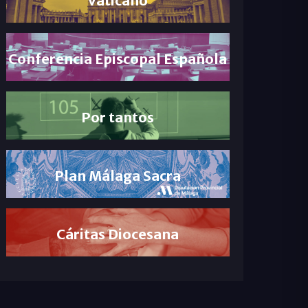
Conferencia Episcopal Española
Por tantos
Plan Málaga Sacra
Cáritas Diocesana