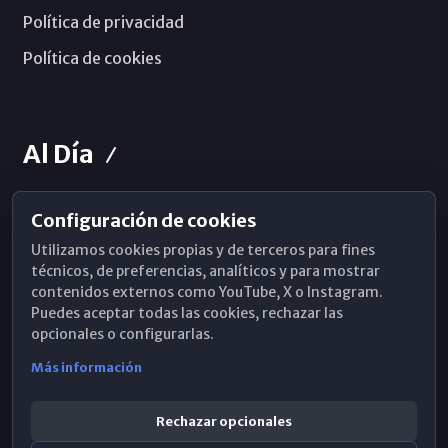
Política de privacidad
Política de cookies
Al Día
Configuración de cookies
Horarios de Misa
Utilizamos cookies propias y de terceros para fines
Hemeroteca
técnicos, de preferencias, analíticos y para mostrar
contenidos externos como YouTube, X o Instagram.
WhatsApp
Puedes aceptar todas las cookies, rechazar las
opcionales o configurarlas.
Más información
Rechazar opcionales