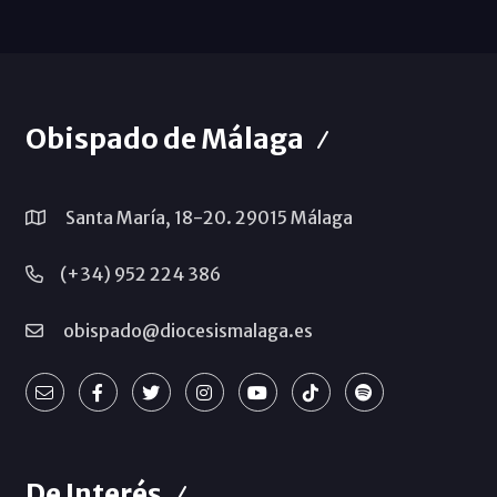
Obispado de Málaga
Santa María, 18-20. 29015 Málaga
(+34) 952 224 386
obispado@diocesismalaga.es
De Interés