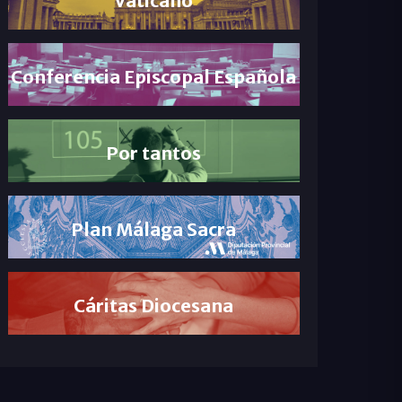
Conferencia Episcopal Española
Por tantos
Plan Málaga Sacra
Cáritas Diocesana