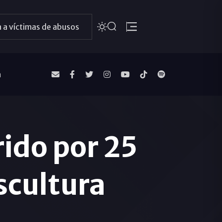
 a víctimas de abusos
a
ido por 25
escultura