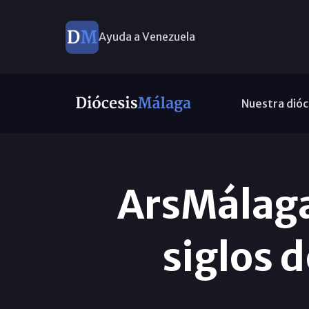
Ayuda a Venezuela
Nuestra dióc
ArsMálaga
siglos d