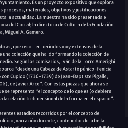
l Ayuntamiento. Es un proyecto expositivo que explora
sus procesos, materiales, objetivos y justificaciones
sta la actualidad. La muestra ha sido presentada e
ma del Corral; la directora de Cultura de la Fundación
ga, Miguel A. Gamero.
obras, que recorren periodos muy extensos de la
de una colección que ha ido formando la colección de
y medio. Según los comisarios, Iván de la Torre Amerighi
barca “desde una Cabeza de Astarté púnico-fenicia
ro con Cupido (1736-1739) de Jean-Baptiste Pigalle,
006), de Javier Arce”. Con estas piezas que ahora se
e se representa “el concepto de lo que es (o debiera
 la relación tridimensional de la forma en el espacio”.
ferentes estadios recorridos por el concepto de
ítico, narración docente, contenedor de la bella