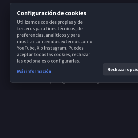
Configuración de cookies
Utilizamos cookies propias y de
Obispado de Málaga
terceros para fines técnicos, de
preferencias, analíticos y para
mostrar contenidos externos como
YouTube, X o Instagram. Puedes
Santa María, 18-20. 29015 Málaga
aceptar todas las cookies, rechazar
las opcionales o configurarlas.
(+34) 952 224 386
Rechazar opci
Más información
obispado@diocesismalaga.es