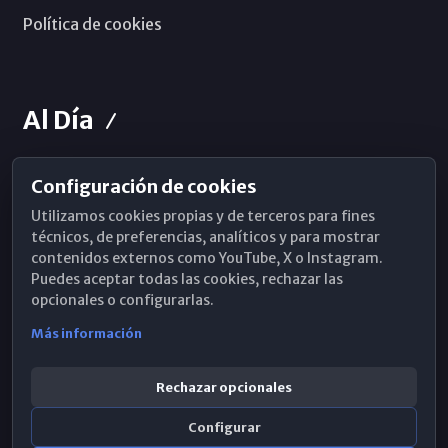
Política de cookies
Al Día
Configuración de cookies
Horarios de Misa
Utilizamos cookies propias y de terceros para fines
Hemeroteca
técnicos, de preferencias, analíticos y para mostrar
contenidos externos como YouTube, X o Instagram.
WhatsApp
Puedes aceptar todas las cookies, rechazar las
opcionales o configurarlas.
Más información
Rechazar opcionales
Configurar