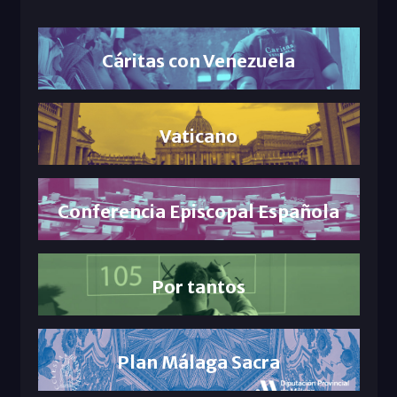
Cáritas con Venezuela
Vaticano
Conferencia Episcopal Española
Por tantos
Plan Málaga Sacra