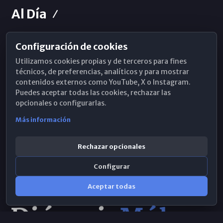
Al Día
Configuración de cookies
Horarios de Misa
Utilizamos cookies propias y de terceros para fines
Hemeroteca
técnicos, de preferencias, analíticos y para mostrar
contenidos externos como YouTube, X o Instagram.
WhatsApp
Puedes aceptar todas las cookies, rechazar las
opcionales o configurarlas.
Más información
Rechazar opcionales
Configurar
Aceptar todas