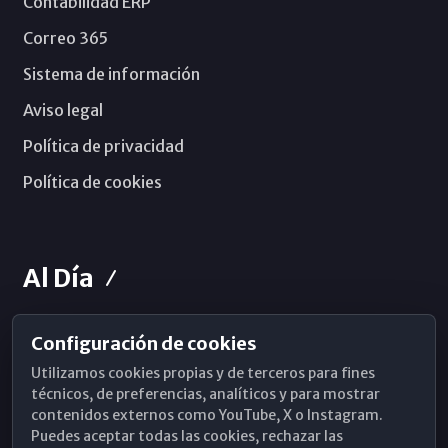
Contabilidad ERP
Correo 365
Sistema de información
Aviso legal
Política de privacidad
Política de cookies
Al Día
Configuración de cookies
Horarios de Misa
Utilizamos cookies propias y de terceros para fines
Hemeroteca
técnicos, de preferencias, analíticos y para mostrar
contenidos externos como YouTube, X o Instagram.
WhatsApp
Puedes aceptar todas las cookies, rechazar las