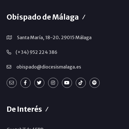
Obispado de Málaga
Santa María, 18-20. 29015 Málaga
(+34) 952 224 386
obispado@diocesismalaga.es
De Interés