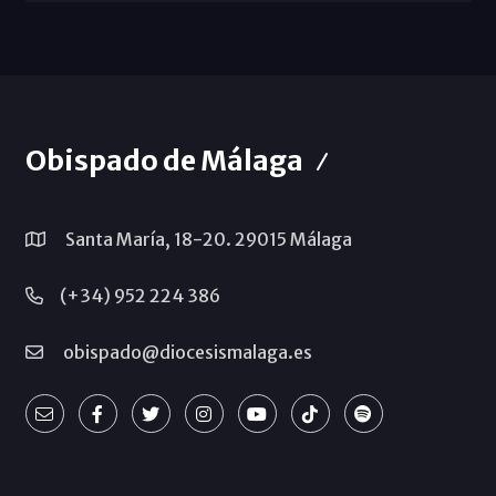
Obispado de Málaga
Santa María, 18-20. 29015 Málaga
(+34) 952 224 386
obispado@diocesismalaga.es