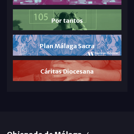
Por tantos
Plan Málaga Sacra
Cáritas Diocesana