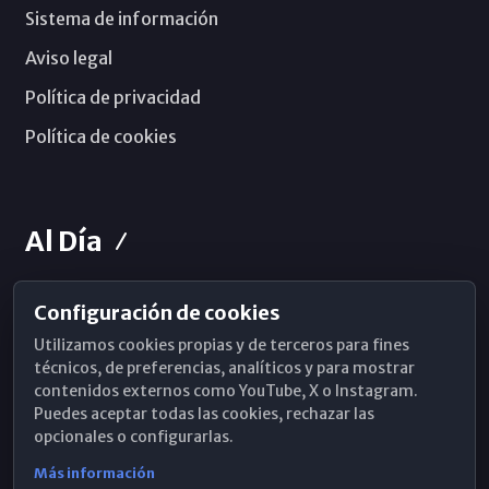
Sistema de información
Aviso legal
Política de privacidad
Política de cookies
Al Día
Configuración de cookies
Horarios de Misa
Utilizamos cookies propias y de terceros para fines
Hemeroteca
técnicos, de preferencias, analíticos y para mostrar
contenidos externos como YouTube, X o Instagram.
WhatsApp
Puedes aceptar todas las cookies, rechazar las
opcionales o configurarlas.
Más información