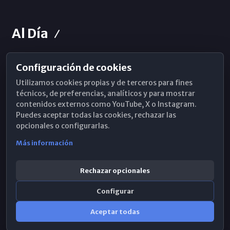
Al Día
Configuración de cookies
Horarios de Misa
Utilizamos cookies propias y de terceros para fines
Hemeroteca
técnicos, de preferencias, analíticos y para mostrar
contenidos externos como YouTube, X o Instagram.
WhatsApp
Puedes aceptar todas las cookies, rechazar las
opcionales o configurarlas.
Más información
Rechazar opcionales
Configurar
Aceptar todas