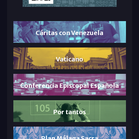
Cáritas con Venezuela
Vaticano
Conferencia Episcopal Española
Por tantos
Plan Málaga Sacra