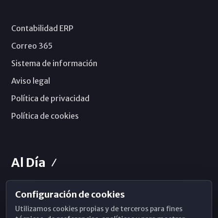
Contabilidad ERP
Correo 365
Sistema de información
Aviso legal
Política de privacidad
Política de cookies
Al Día
Configuración de cookies
Horarios de Misa
Utilizamos cookies propias y de terceros para fines
Hemeroteca