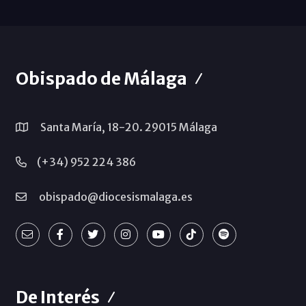
Obispado de Málaga
Santa María, 18-20. 29015 Málaga
(+34) 952 224 386
obispado@diocesismalaga.es
De Interés