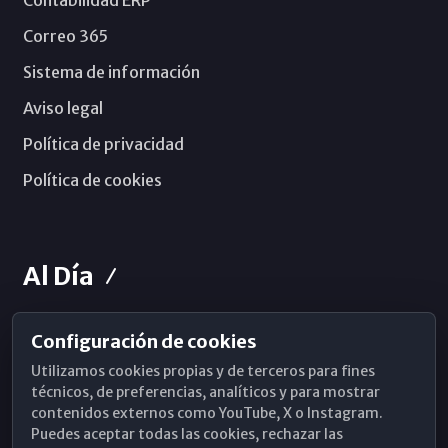
Correo 365
Sistema de información
Aviso legal
Política de privacidad
Política de cookies
Al Día
Configuración de cookies
Horarios de Misa
Utilizamos cookies propias y de terceros para fines
Hemeroteca
técnicos, de preferencias, analíticos y para mostrar
contenidos externos como YouTube, X o Instagram.
WhatsApp
Puedes aceptar todas las cookies, rechazar las