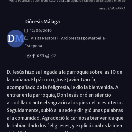
Visita Pastoral de Don Jesús Catalá a la parroquia de San José de Estepona el 30 de
mayo // M. PARRA
Diócesis Málaga
12/06/2019
Visita Pastoral
-
Arciprestazgo Marbella-
Estepona
|
X
D. Jesús hizo su llegada a la parroquia sobre las 10 de
la mañana. El párroco, José Javier García,
acompañado de la feligresía, le dio la bienvenida. Al
entrar en la parroquia, Don Jesús oró en silencio
arrodillado ante el sagrario a los pies del presbiterio.
Seguidamente, subió a la sede y dirigió unas palabras
a la comunidad. Agradeció la cariñosa bienvenida que
le habían dado los feligreses, y explicó cuál es la idea