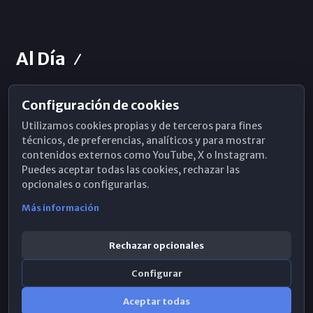
Al Día
Configuración de cookies
Horarios de Misa
Utilizamos cookies propias y de terceros para fines
Hemeroteca
técnicos, de preferencias, analíticos y para mostrar
contenidos externos como YouTube, X o Instagram.
WhatsApp
Puedes aceptar todas las cookies, rechazar las
opcionales o configurarlas.
Más información
Rechazar opcionales
Configurar
Aceptar todas